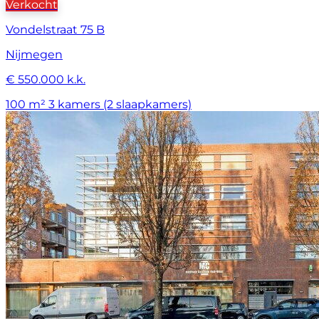
Verkocht
Vondelstraat 75 B
Nijmegen
€ 550.000 k.k.
100 m²
3 kamers (2 slaapkamers)