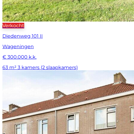
Verkocht
Diedenweg 101 II
Wageningen
€ 300.000 k.k.
63 m²
3 kamers (2 slaapkamers)