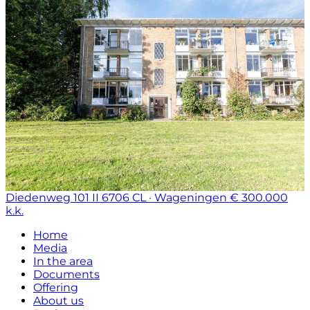
Diedenweg 101 II
6706 CL · Wageningen
€ 300.000
k.k.
Home
Media
In the area
Documents
Offering
About us