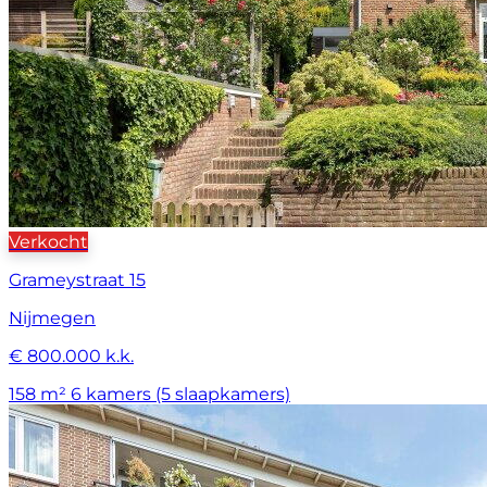
Verkocht
Grameystraat 15
Nijmegen
€ 800.000 k.k.
158 m²
6 kamers (5 slaapkamers)