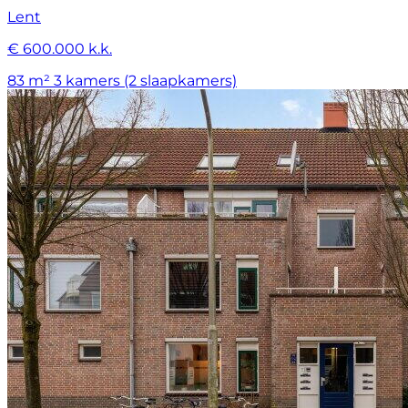
Lent
€ 600.000 k.k.
83 m²
3 kamers (2 slaapkamers)