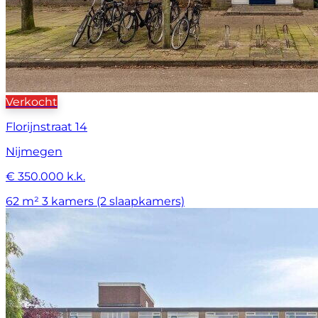
Verkocht
Florijnstraat 14
Nijmegen
€ 350.000 k.k.
62 m²
3 kamers (2 slaapkamers)