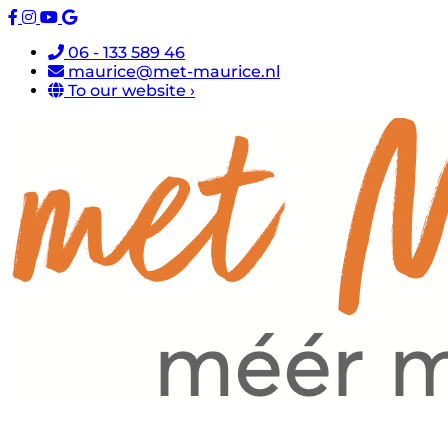
06 - 133 589 46
maurice@met-maurice.nl
To our website ›