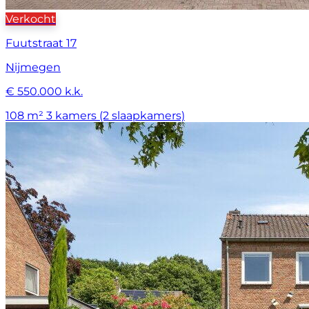
Verkocht
Fuutstraat 17
Nijmegen
€ 550.000 k.k.
108 m²
3 kamers (2 slaapkamers)