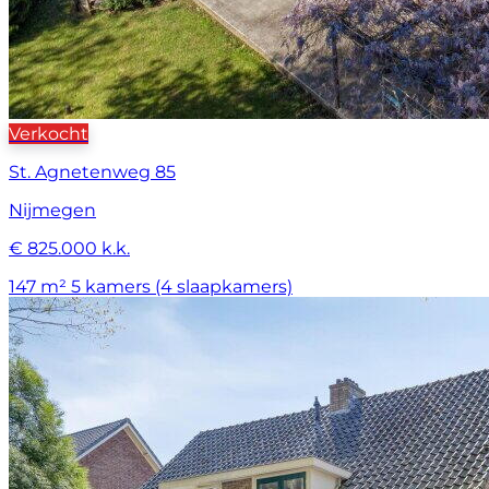
Verkocht
St. Agnetenweg 85
Nijmegen
€ 825.000 k.k.
147 m²
5 kamers (4 slaapkamers)