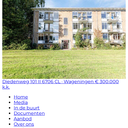
Diedenweg 101 II
6706 CL · Wageningen
€ 300.000
k.k.
Home
Media
In de buurt
Documenten
Aanbod
Over ons