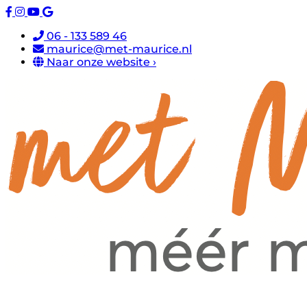
06 - 133 589 46
maurice@met-maurice.nl
Naar onze website ›