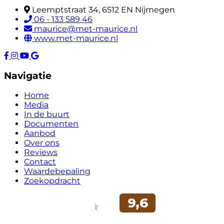
Leemptstraat 34, 6512 EN Nijmegen
06 - 133 589 46
maurice@met-maurice.nl
www.met-maurice.nl
Navigatie
Home
Media
In de buurt
Documenten
Aanbod
Over ons
Reviews
Contact
Waardebepaling
Zoekopdracht