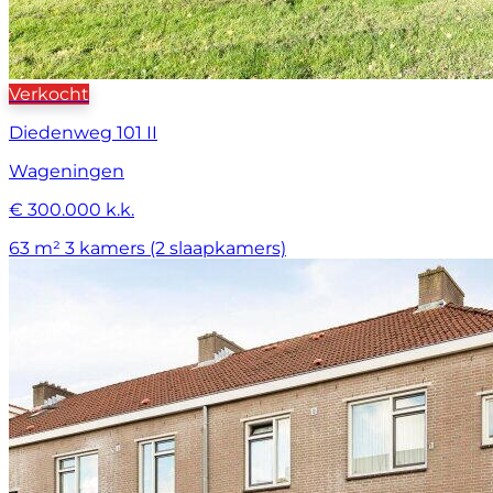
Verkocht
Diedenweg 101 II
Wageningen
€ 300.000 k.k.
63 m²
3 kamers (2 slaapkamers)