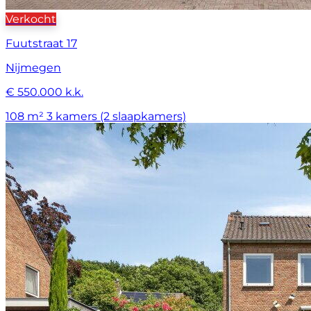
Verkocht
Fuutstraat 17
Nijmegen
€ 550.000 k.k.
108 m²
3 kamers (2 slaapkamers)