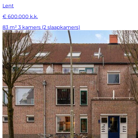
Lent
€ 600.000 k.k.
83 m²
3 kamers (2 slaapkamers)