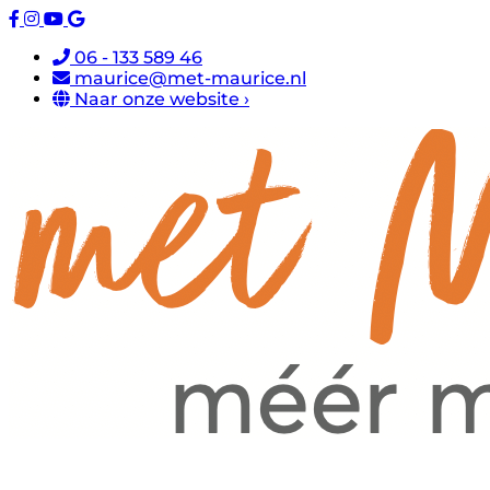
06 - 133 589 46
maurice@met-maurice.nl
Naar onze website ›