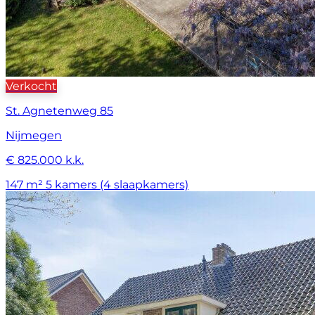
Verkocht
St. Agnetenweg 85
Nijmegen
€ 825.000 k.k.
147 m²
5 kamers (4 slaapkamers)