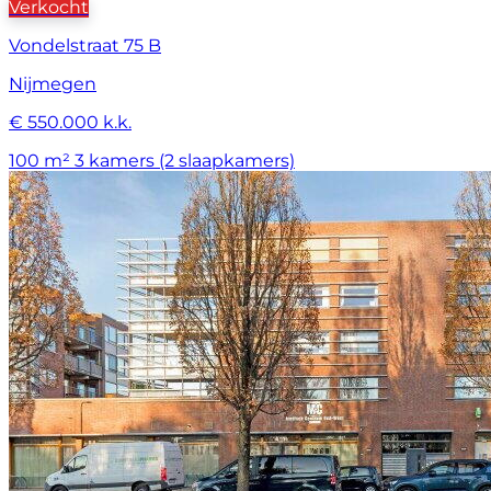
Verkocht
Vondelstraat 75 B
Nijmegen
€ 550.000 k.k.
100 m²
3 kamers (2 slaapkamers)