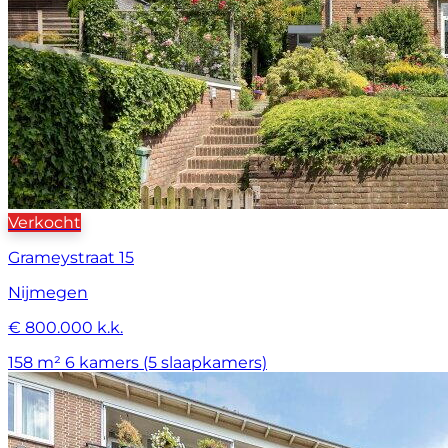
Verkocht
Grameystraat 15
Nijmegen
€ 800.000 k.k.
158 m²
6 kamers (5 slaapkamers)