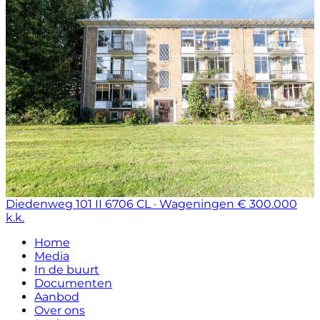
Diedenweg 101 II
6706 CL · Wageningen
€ 300.000
k.k.
Home
Media
In de buurt
Documenten
Aanbod
Over ons