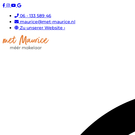
06 - 133 589 46
maurice@met-maurice.nl
Zu unserer Website ›