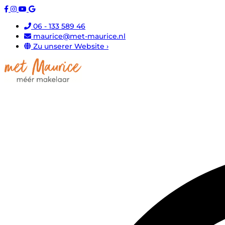
06 - 133 589 46
maurice@met-maurice.nl
Zu unserer Website ›