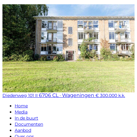
6706 CL · Wageningen
Diedenweg 101 II
€ 300.000 k.k.
Home
Media
In de buurt
Documenten
Aanbod
Over ons