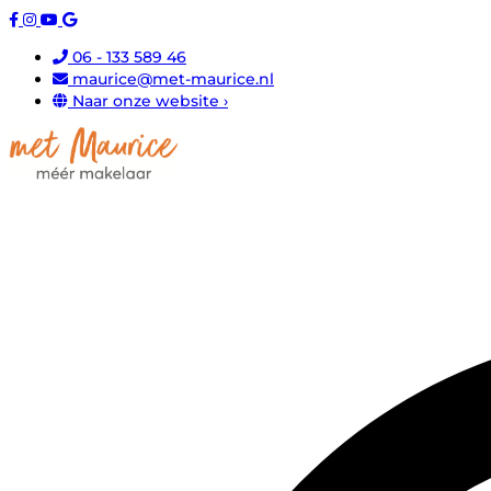
06 - 133 589 46
maurice@met-maurice.nl
Naar onze website ›