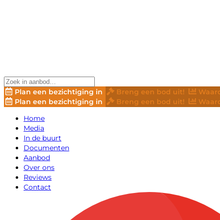
Plan een bezichtiging in
Breng een bod uit!
Waard
Plan een bezichtiging in
Breng een bod uit!
Waard
Home
Media
In de buurt
Documenten
Aanbod
Over ons
Reviews
Contact